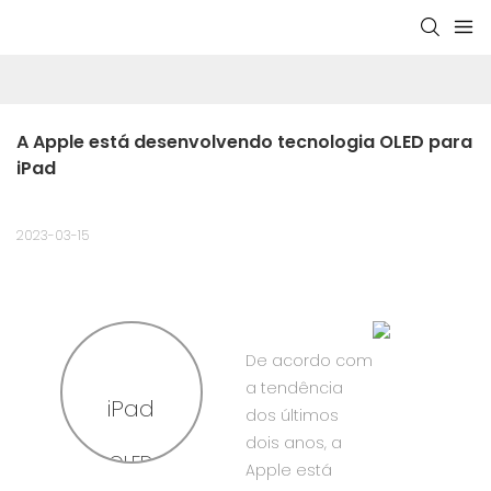
A Apple está desenvolvendo tecnologia OLED para 
iPad
2023-03-15
De acordo com
a tendência
iPad
dos últimos
dois anos, a
OLED
Apple está