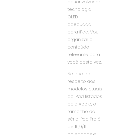
desenvolvendo
tecnologia
OLED
adequada
para iPad. Vou
organizar o
conteúdo
relevante para
você desta vez.
No que diz
respeito aos
modelos atuais
do iPad listados
pela Apple, o
tamanho da
série iPad Pro é
de 10,9/11
polegadas e