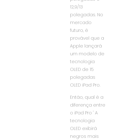
12,9/13
polegadas. No
mercado
futuro, é
provável que a
Apple lançará
um modelo de
tecnologia
OLED de 15
polegadas
OLED iPad Pro.
Então, qual é a
diferença entre
o iPad Pro ' A
tecnologia
OLED exibirá
negros mais