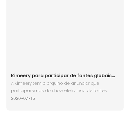
Kimeery para participar de fontes globais
Mobile Electronic Show em Hong Kong em
A Kimeery tem o orgulho de anunciar que
outubro 2024
participaremos do show eletrônico de fontes
globais, ocorrendo de 18 a 21 de outubro de 2024,
2020
07
15
no Asiaworld-Expo em Hong Kong. Este evento
reúne as principais empresas da indústria de
eletrônicos globais para mostrar as mais
recentes tecnologias e produtos inovadores.