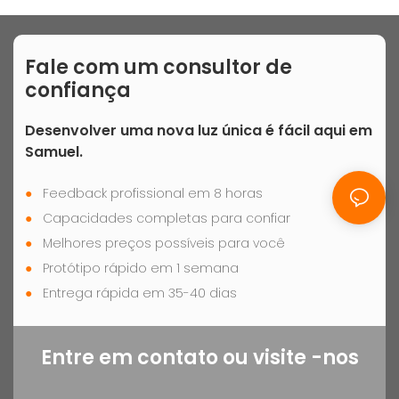
Como fabricante líder especializado em telas LCD
de telefones celulares, a Kimeery utilizará esta
plataforma para apresentar nossas mais
Fale com um consultor de
recentes tecnologias e produtos a um público
confiança
global
Desenvolver uma nova luz única é fácil aqui em
Samuel.
●
Feedback profissional em 8 horas
●
Capacidades completas para confiar
●
Melhores preços possíveis para você
●
Protótipo rápido em 1 semana
●
Entrega rápida em 35-40 dias
Entre em contato ou visite -nos