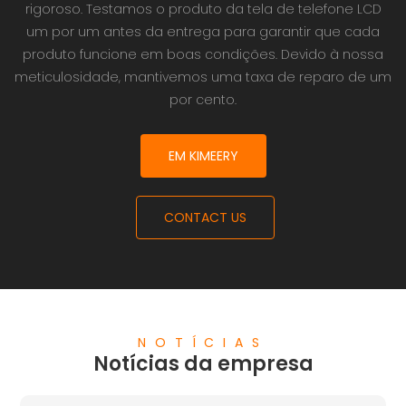
rigoroso. Testamos o produto da tela de telefone LCD
um por um antes da entrega para garantir que cada
produto funcione em boas condições. Devido à nossa
meticulosidade, mantivemos uma taxa de reparo de um
por cento.
EM KIMEERY
CONTACT US
NOTÍCIAS
Notícias da empresa