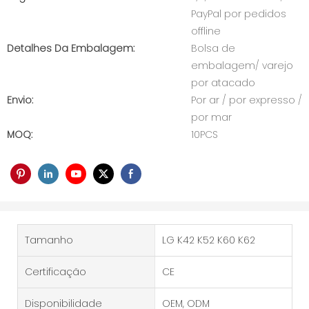
PayPal por pedidos
offline
Detalhes Da Embalagem:
Bolsa de
embalagem/ varejo
por atacado
Envio:
Por ar / por expresso /
por mar
MOQ:
10PCS
Tamanho
LG K42 K52 K60 K62
Certificação
CE
Disponibilidade
OEM, ODM